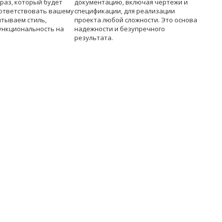
раз, который будет
документацию, включая чертежи и
ответствовать вашему
спецификации, для реализации
итываем стиль,
проекта любой сложности. Это основа
ункциональность на
надежности и безупречного
результата.