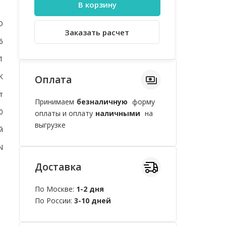
В корзину
D
Заказать расчет
6
1
К
Оплата
т
Принимаем
безналичную
форму
0
оплаты и оплату
наличными
на
выгрузке
й
N
Доставка
По Москве:
1-2 дня
По России:
3-10 дней