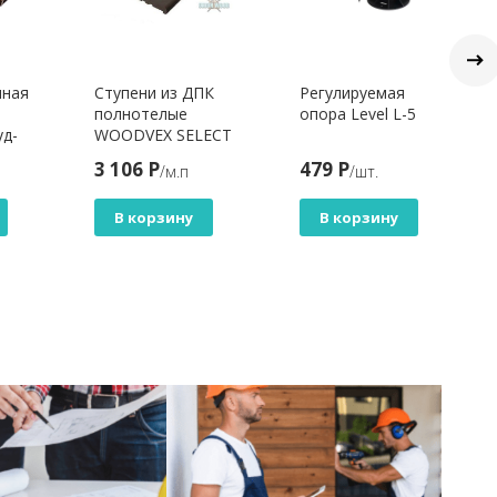
чная
Ступени из ДПК
Регулируемая
полнотелые
опора Level L-5
уд-
WOODVEX SELECT
10
COLORITE ВЕНГЕ
3 106 Р
479 Р
/м.п
/шт.
В корзину
В корзину