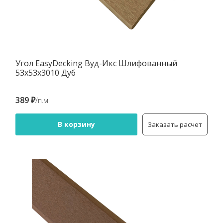
Угол EasyDecking Вуд-Икс Шлифованный
53х53х3010 Дуб
389 ₽
/п.м
В корзину
Заказать расчет