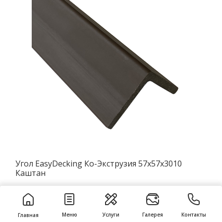
Угол EasyDecking Ко-Экструзия 57х57х3010
Каштан
411 ₽
/п.м
Меню
Услуги
Галерея
Контакты
Главная