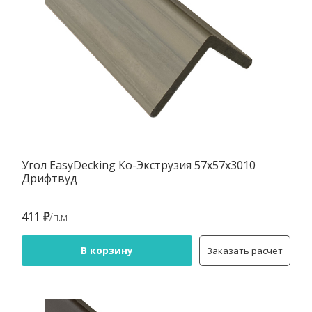
Угол EasyDecking Ко-Экструзия 57х57х3010
Дрифтвуд
411 ₽
/п.м
В корзину
Заказать расчет