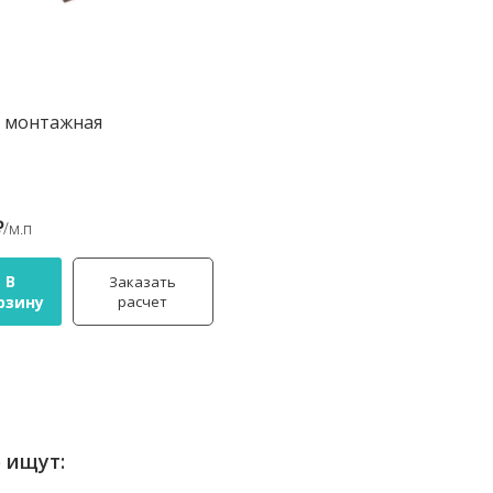
а монтажная
₽
/м.п
В
Заказать
рзину
расчет
 ищут: