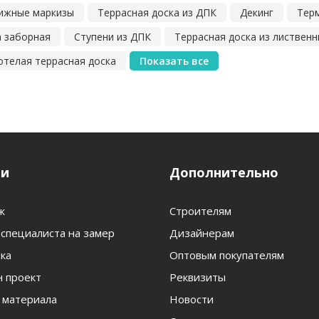
ижные маркизы
Террасная доска из ДПК
Декинг
Тер
а заборная
Ступени из ДПК
Террасная доска из листвен
телая террасная доска
Показать все
ги
Дополнительно
ж
Строителям
специалиста на замер
Дизайнерам
ка
Оптовым покупателям
 проект
Реквизиты
 материала
Новости