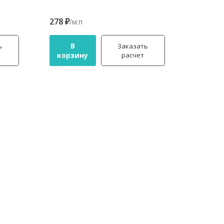
278 ₽
/м.п
В
ь
Заказать
корзину
расчет