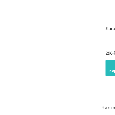
Лаг
296 
ко
Часто