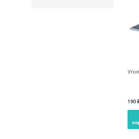
Угол
190 
ко