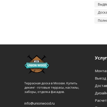
Выдв
Доск
Полно
Услу
Монта
Выезд 
Террасная доска в Москве. Купить
Достав
декинг - готовые террасы, настилы,
заборы, отделка фасадов.
Дизайн
Расчет
info@unionwood.ru