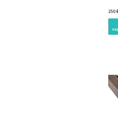
250 
ко