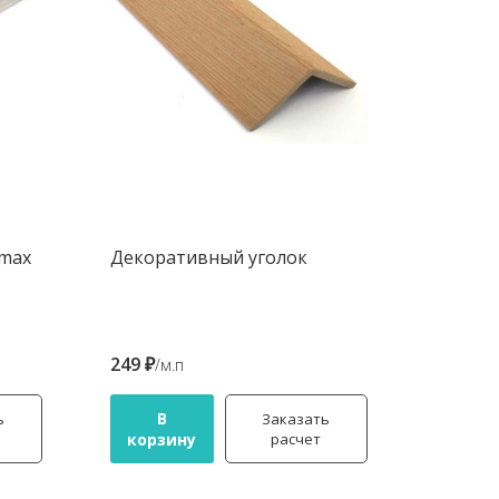
tmax
Декоративный уголок
249 ₽
/м.п
В
ь
Заказать
корзину
расчет