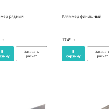
ммер рядный
Кляммер финишный
17 ₽
/шт.
/шт.
В
В
Заказать
Заказат
рзину
расчет
корзину
расчет