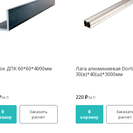
ок ДПК 60*60*4000мм
Лага алюминиевая Dor
30(в)*40(ш)*3000мм
₽
220 ₽
/м.п
/м.п
В
В
Заказать
Заказат
рзину
расчет
корзину
расчет