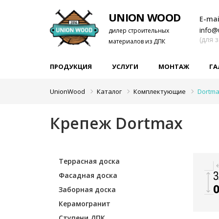
UNION WOOD
E-mai
info@
дилер строительных
(для 
материалов из ДПК
ПРОДУКЦИЯ
УСЛУГИ
МОНТАЖ
ГА
UnionWood
Каталог
Комплектующие
Dortm
Крепеж Dortmax
Террасная доска
Фасадная доска
Заборная доска
Керамогранит
Ступени ДПК