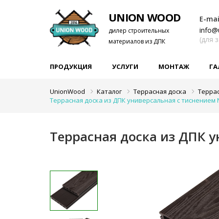
UNION WOOD
E-mai
info@
дилер строительных
(для 
материалов из ДПК
ПРОДУКЦИЯ
УСЛУГИ
МОНТАЖ
ГА
UnionWood
Каталог
Террасная доска
Терра
Террасная доска из ДПК универсальная с тиснением N
Террасная доска из ДПК у