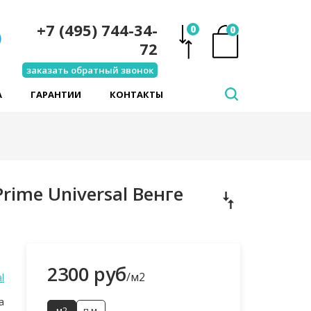
+7 (495) 744-34-
0
0
72
заказать обратный звонок
А
ГАРАНТИИ
КОНТАКТЫ
ime Universal Венге
2300 руб
/м2
l
а
м2
п.м.