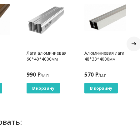
Лага алюминиевая
Алюминиевая лага
60*40*4000мм
48*33*4000мм
990 Р
570 Р
/м.п
/м.п
В корзину
В корзину
овать: