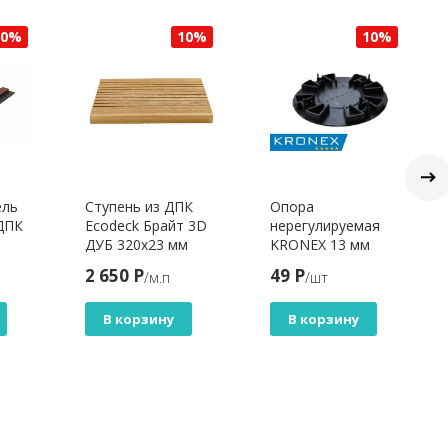
10%
10%
10%
ель
Ступень из ДПК
Опора
ДПК
Ecodeck Брайт 3D
нерегулируемая
ДУБ 320х23 мм
KRONEX 13 мм
м,
2 650 Р
49 Р
/м.п
/шт
В корзину
В корзину