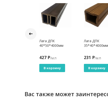
га алюминиевая
Лага ДПК
Лага ДПК
ST Slim
40*50*4000мм
35*40*4000мм
*20*4000 мм
2 Р
427 Р
231 Р
/м.п
/м.п
/м.п
В корзину
В корзину
В корзину
Вас также может заинтерес