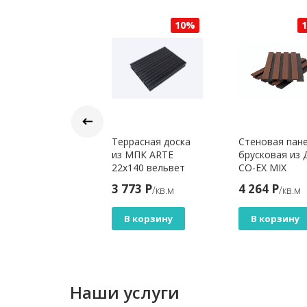
10%
10%
анкен прямой/
Террасная доска
Стеновая пан
ошенный из
из МПК ARTE
брусковая из 
рмоясеня
22x140 вельвет
CO-EX MIX
*150
Антрацит
13х177х3600 м
390 Р
3 773 Р
4 264 Р
/кв.м
/кв.м
/кв.м
Suar Mix
В корзину
В корзину
В корзину
Наши услуги