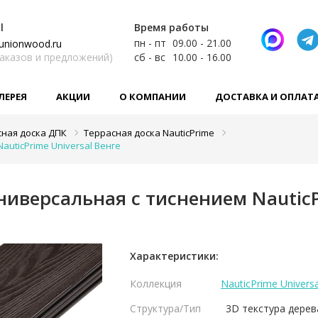
l
Время работы
пн - пт
09.00 - 21.00
unionwood.ru
заказов и предложений)
сб - вс
10.00 - 16.00
ЛЕРЕЯ
АКЦИИ
О КОМПАНИИ
ДОСТАВКА И ОПЛАТ
сная доска ДПК
Террасная доска NauticPrime
auticPrime Universal Венге
ниверсальная с тиснением NauticPr
Характеристики:
Коллекция
NauticPrime Universa
Структура/Тип
3D текстура дерев