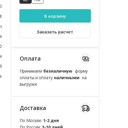
0
В корзину
8
н
Заказать расчет
а
0
я
Оплата
й
Принимаем
безналичную
форму
e
оплаты и оплату
наличными
на
выгрузке
Доставка
По Москве:
1-2 дня
По России:
3-10 дней