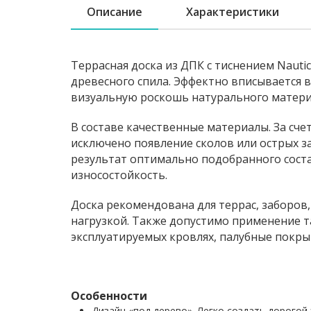
Описание
Характеристики
Террасная доска из ДПК с тиснением Naut
древесного спила. Эффектно вписывается 
визуальную роскошь натурального матери
В составе качественные материалы. За сче
исключено появление сколов или острых з
результат оптимально подобранного соста
износостойкость.
Доска рекомендована для террас, заборов
нагрузкой. Также допустимо применение та
эксплуатируемых кровлях, палубные покрыт
Особенности
Дизайн «под дерево». Легко создать дорогой