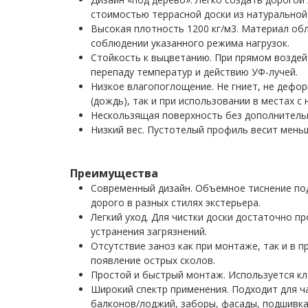
стоимостью террасной доски из натуральной
Высокая плотность 1200 кг/м3. Материал об
соблюдении указанного режима нагрузок.
Стойкость к выцветанию. При прямом воздейс
перепаду температур и действию УФ-лучей.
Низкое влагопоглощение. Не гниет, не дефор
(дождь), так и при использовании в местах 
Нескользящая поверхность без дополнительн
Низкий вес. Пустотелый профиль весит мень
Преимущества
Современный дизайн. Объемное тиснение по
дорого в разных стилях экстерьера.
Легкий уход. Для чистки доски достаточно 
устранения загрязнений.
Отсутствие заноз как при монтаже, так и в 
появление острых сколов.
Простой и быстрый монтаж. Используется кл
Широкий спектр применения. Подходит для ч
балконов/лоджий, заборы, фасады, подшивка 