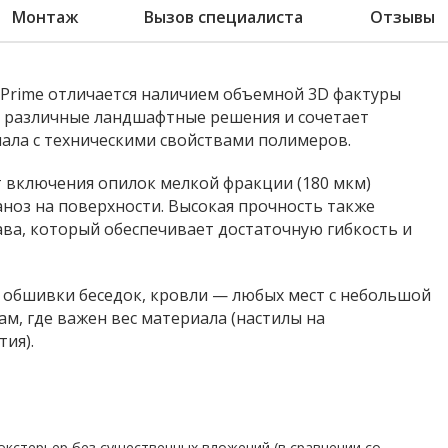
Монтаж
Вызов специалиста
Отзывы
icPrime отличается наличием объемной 3D фактуры
в различные ландшафтные решения и сочетает
ала с техническими свойствами полимеров.
т включения опилок мелкой фракции (180 мкм)
аноз на поверхности. Высокая прочность также
ва, который обеспечивает достаточную гибкость и
, обшивки беседок, кровли — любых мест с небольшой
м, где важен вес материала (настилы на
ия).
 экстерьер без существенных вложений (в сравнении со