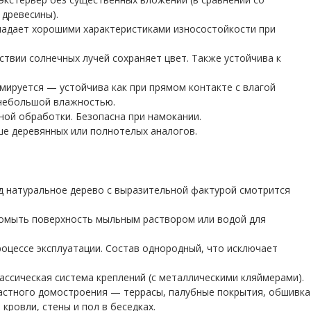
 древесины).
ладает хорошими характеристиками износостойкости при
твии солнечных лучей сохраняет цвет. Также устойчива к
мируется — устойчива как при прямом контакте с влагой
с небольшой влажностью.
ой обработки. Безопасна при намокании.
ше деревянных или полнотелых аналогов.
д натуральное дерево с выразительной фактурой смотрится
промыть поверхность мыльным раствором или водой для
процессе эксплуатации. Состав однородный, что исключает
ассическая система креплений (с металлическими кляймерами).
астного домостроения — террасы, палубные покрытия, обшивка
кровли, стены и пол в беседках.