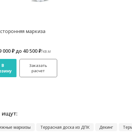
сторонняя маркиза
9 000 ₽
до
40 500 ₽
/кв.м
В
Заказать
рзину
расчет
 ищут:
ижные маркизы
Террасная доска из ДПК
Декинг
Тер