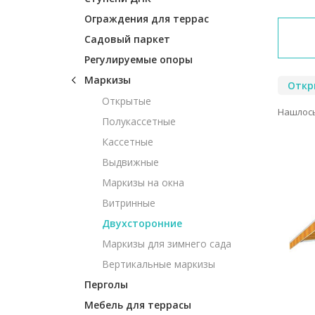
Ограждения для террас
Садовый паркет
Регулируемые опоры
Маркизы
Откр
Открытые
Нашлось
Полукассетные
Кассетные
Выдвижные
Маркизы на окна
Витринные
Двухсторонние
Маркизы для зимнего сада
Вертикальные маркизы
Перголы
Мебель для террасы