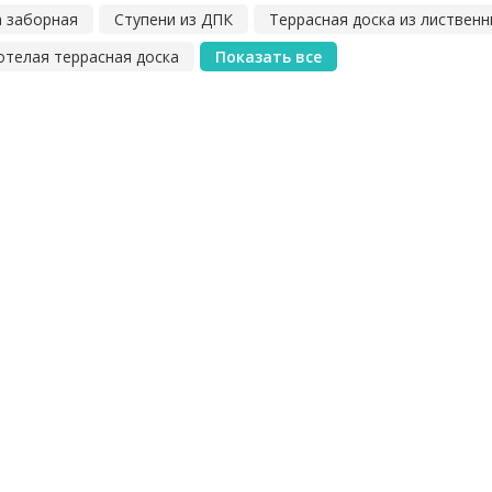
а заборная
Ступени из ДПК
Террасная доска из листвен
телая террасная доска
Показать все