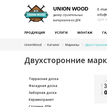
UNION WOOD
E-mai
info@
дилер строительных
(для 
материалов из ДПК
ПРОДУКЦИЯ
УСЛУГИ
МОНТАЖ
ГА
UnionWood
Каталог
Маркизы
Двухсторонни
Двухсторонние мар
Террасная доска
Фасадная доска
Заборная доска
Керамогранит
Ступени ДПК