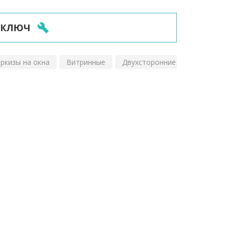
 КЛЮЧ
ркизы на окна
Витринные
Двухсторонние
Для зимне