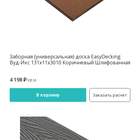
Заборная (универсальная) доска EasyDecking
Вуд-Икс 131х11х3010 Коричневый Шлифованная
4 198 ₽
/кв.м
В корзину
Заказать расчет