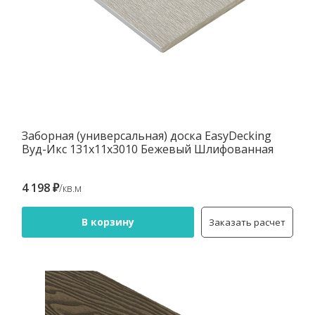
Заборная (универсальная) доска EasyDecking
Вуд-Икс 131х11х3010 Бежевый Шлифованная
4 198 ₽
/кв.м
В корзину
Заказать расчет