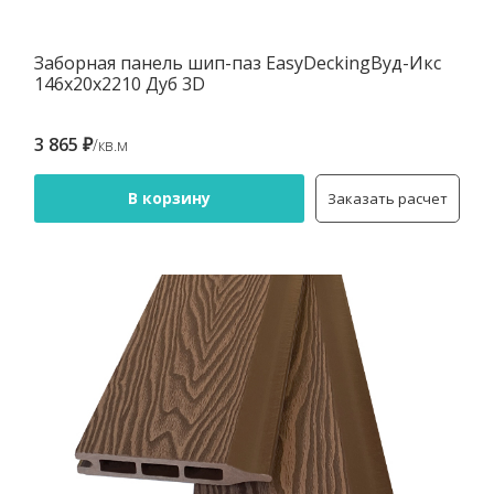
Заборная панель шип-паз EasyDeckingВуд-Икс
146х20х2210 Дуб 3D
3 865 ₽
/кв.м
В корзину
Заказать расчет