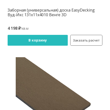
Заборная (универсальная) доска EasyDecking
Вуд-Икс 131х11х4010 Венге 3D
4 198 ₽
/кв.м
В корзину
Заказать расчет