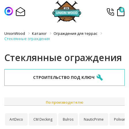
0
UnionWood
Каталог
Ограждения для террас
Стеклянные ограждения
Стеклянные ограждения
СТРОИТЕЛЬСТВО ПОД КЛЮЧ
По производителю
ArtDeco
CM Decking
Bulros
NauticPrime
Polivan