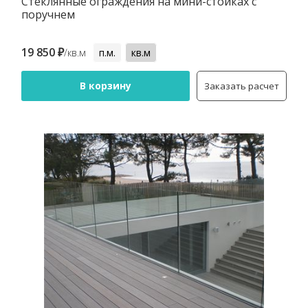
Стеклянные ограждения на мини-стойках с
поручнем
19 850 ₽
/кв.м
п.м.
кв.м
В корзину
Заказать расчет