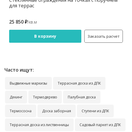
Стеклянные ограждения на точках с поручнем
для террас
25 850 ₽
/кв.м
В корзину
Заказать расчет
Часто ищут:
Выдвижные маркизы
Террасная доска из ДПК
Декинг
Термодерево
Палубная доска
Термососна
Доска заборная
Ступени из ДПК
Террасная доска из лиственницы
Садовый паркет из ДПК