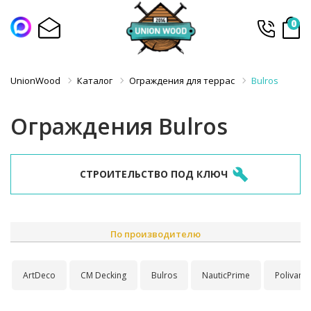
0
UnionWood
Каталог
Ограждения для террас
Bulros
Ограждения Bulros
СТРОИТЕЛЬСТВО ПОД КЛЮЧ
По производителю
ArtDeco
CM Decking
Bulros
NauticPrime
Polivan