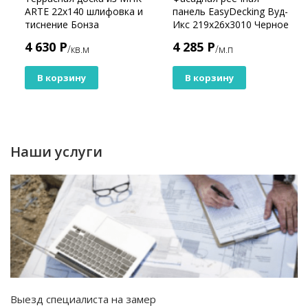
ARTE 22x140 шлифовка и
панель EasyDecking Вуд-
тиснение Бонза
Икс 219х26х3010 Черное
дерево Шлифованная
4 630 Р
4 285 Р
/кв.м
/м.п
В корзину
В корзину
Наши услуги
Выезд специалиста на замер