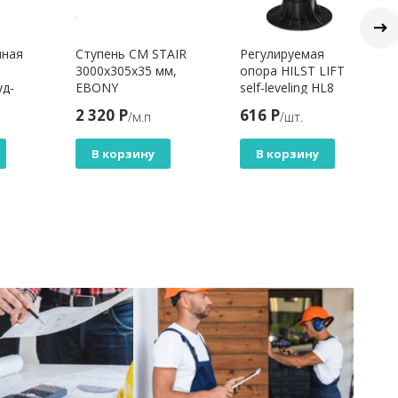
чная
Ступень CM STAIR
Регулируемая
3000x305x35 мм,
опора HILST LIFT
уд-
EBONY
self-leveling HL8
10
(285-430мм)
2 320 Р
616 Р
/м.п
/шт.
нная
В корзину
В корзину