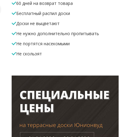
60 дней на возврат товара
Бесплатный распил доски
Ограждение из
Заборная доска
Террасная
Доски не выцветают
ДПК Woodvex К1
ТЕРРАПОЛ
из ДПК Т
черный
КАНТРИ Арахис
КЛАССИК
Не нужно дополнительно пропитывать
217
анис
7 950 Р
556 Р
6 100 Р
/м.п
/м.п
/
Не портятся насекомыми
В корзину
В корзину
В корз
Не скользят