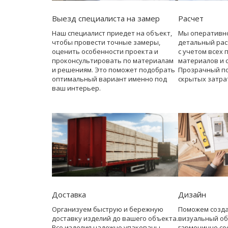
Выезд специалиста на замер
Расчет
Наш специалист приедет на объект,
Мы оперативн
чтобы провести точные замеры,
детальный рас
оценить особенности проекта и
с учетом всех 
проконсультировать по материалам
материалов и 
и решениям. Это поможет подобрать
Прозрачный по
оптимальный вариант именно под
скрытых затра
ваш интерьер.
Доставка
Дизайн
Организуем быструю и бережную
Поможем созд
доставку изделий до вашего объекта.
визуальный об
Все изделия надежно упакованы,
гармонично со