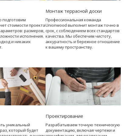
Монтаж террасной доски
о подготовим
Профессиональная команда
чет стоимости проекта
Unionwood выполнит монтаж точно в
параметров: размеров,
срок, с соблюдением всех стандартов
сложности исполнения.
качества. Мы обеспечим чистоту,
дход и никаких
аккуратность и бережное отношение
т.
к вашему пространству.
Проектирование
ать уникальный
Разрабатываем точную техническую
раз, который будет
документацию, включая чертежи и
ответствовать вашему
спецификации, для реализации