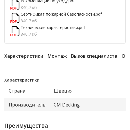
Рекомендации по уходу.pdf
840,7 кб
Сертификат пожарной безопасности.pdf
840,7 кб
Технические характеристики.pdf
840,7 кб
Характеристики
Монтаж
Вызов специалиста
От
Характеристики:
Страна
Швеция
Производитель
CM Decking
Преимущества