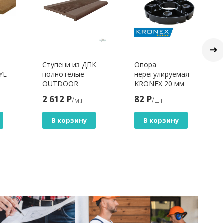
Ступени из ДПК
Опора
YL
полнотелые
нерегулируемая
OUTDOOR
KRONEX 20 мм
КОРИЧНЕВЫЙ
2 612 Р
82 Р
/м.п
/шт
МИКС
В корзину
В корзину