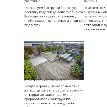
Доставка
Дизайн
Организуем быструю и бережную
Поможем созд
доставку изделий до вашего объекта.
визуальный об
Все изделия надежно упакованы,
гармонично со
чтобы сохранить качество и внешний
интерьеру. Уч
вид в пути.
пожелания и ф
каждом этапе.
Эксплуатируемая кровля
Создаём кровли, на которых можно
жить, отдыхать и проводить время —
от террас до садов. Тщательно
прорабатываем конструкцию,
гидроизоляцию и отделку, чтобы