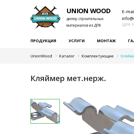
UNION WOOD
E-mai
info@
дилер строительных
(для 
материалов из ДПК
ПРОДУКЦИЯ
УСЛУГИ
МОНТАЖ
ГА
UnionWood
Каталог
Комплектующие
Кляйме
Кляймер мет.нерж.