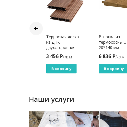
анкен OTTIMO
Террасная доска
Вагонка из
13 х 145
из ДПК
термососны U
жевый
двухсторонняя
20*140 мм
Ecodeck БРАЙТ
7 Р
3 456 Р
6 836 Р
/м.п
/кв.м
/кв.м
МАКС КАНТРИ 3D
КАШТАН
В корзину
В корзину
В корзину
Наши услуги