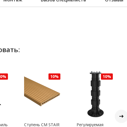
овать:
10%
10%
10%
филь
Ступень CM STAIR
Регулируемая