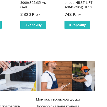
3000x305x35 мм,
опора HILST LIFT
OAK
self-leveling HL10
(385-530мм)
2 320 Р
748 Р
/м.п
/шт.
В корзину
В корзину
Монтаж террасной доски
о подготовим
Профессиональная команда