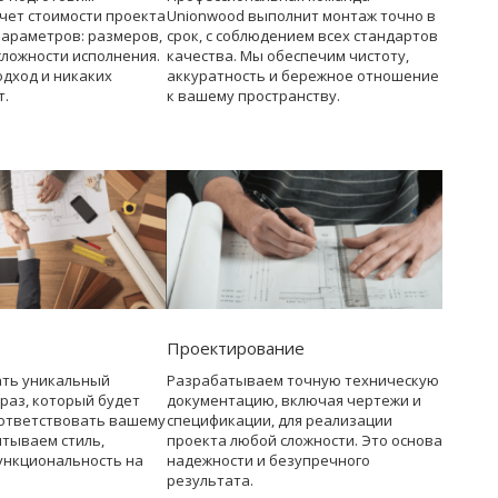
чет стоимости проекта
Unionwood выполнит монтаж точно в
параметров: размеров,
срок, с соблюдением всех стандартов
сложности исполнения.
качества. Мы обеспечим чистоту,
дход и никаких
аккуратность и бережное отношение
т.
к вашему пространству.
Проектирование
ать уникальный
Разрабатываем точную техническую
раз, который будет
документацию, включая чертежи и
ответствовать вашему
спецификации, для реализации
итываем стиль,
проекта любой сложности. Это основа
ункциональность на
надежности и безупречного
результата.