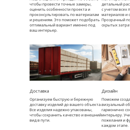
чтобы провести точные замеры,
детальный рас
оценить особенности проекта и
с учетом всех 
проконсультировать по материалам
материалов и 
и решениям. Это поможет подобрать
Прозрачный по
оптимальный вариант именно под
скрытых затра
ваш интерьер.
Доставка
Дизайн
Организуем быструю и бережную
Поможем созд
доставку изделий до вашего объекта.
визуальный об
Все изделия надежно упакованы,
гармонично со
чтобы сохранить качество и внешний
интерьеру. Уч
вид в пути.
пожелания и ф
каждом этапе.