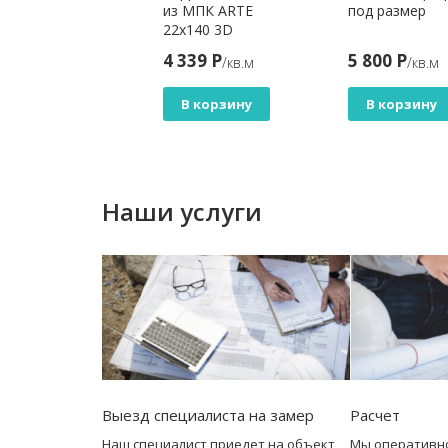
ниверсальная)
из МПК ARTE
под размер
ска EasyDecking
22x140 3D
д-Икс
Антрацит
198 Р
4 339 Р
5 800 Р
/кв.м
/кв.м
/кв.м
1х11х3010
рное дерево 3D
В корзину
В корзину
В корзину
Наши услуги
Выезд специалиста на замер
Расчет
Наш специалист приедет на объект,
Мы оперативн