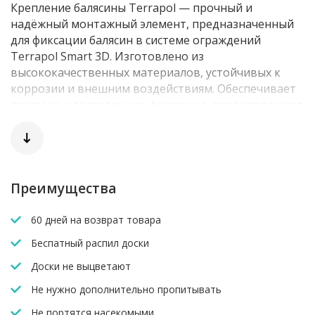
Крепление балясины Terrapol — прочный и
надёжный монтажный элемент, предназначенный
для фиксации балясин в системе ограждений
Terrapol Smart 3D. Изготовлено из
высококачественных материалов, устойчивых к
коррозии и внешним воздействиям. Обеспечивает
плотную и долговечную фиксацию, предотвращает
смещения и люфт. Простое в установке, подходит
для монтажа на террасах, лестницах, балконах и в
других зонах с интенсивной эксплуатацией.
Использование оригинальных крепежей Terrapol
гарантирует эстетичность и безопасность всей
Преимущества
конструкции ограждения.
60 дней на возврат товара
Беспатный распил доски
Доски не выцветают
Не нужно дополнительно пропитывать
Не портятся насекомыми