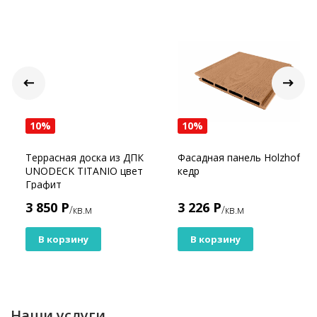
10%
10%
Террасная доска из ДПК
Фасадная панель Holzhof
UNODECK TITANIO цвет
кедр
Графит
3 850 Р
3 226 Р
/кв.м
/кв.м
В корзину
В корзину
Наши услуги