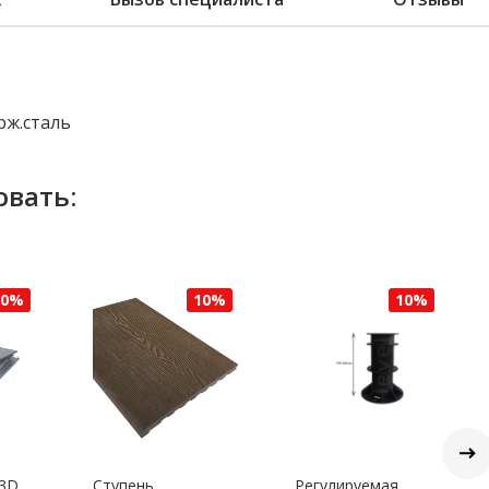
рж.сталь
овать:
10%
10%
10%
 3D
Ступень
Регулируемая