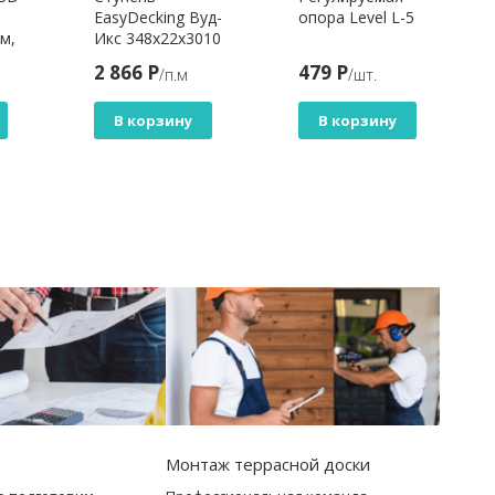
EasyDecking Вуд-
опора Level L-5
м,
Икс 348х22х3010
Венге 3Д
2 866 Р
479 Р
/п.м
/шт.
В корзину
В корзину
Монтаж террасной доски