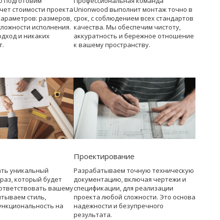
о подготовим
Профессиональная команда
чет стоимости проекта
Unionwood выполнит монтаж точно в
параметров: размеров,
срок, с соблюдением всех стандартов
сложности исполнения.
качества. Мы обеспечим чистоту,
дход и никаких
аккуратность и бережное отношение
т.
к вашему пространству.
Проектирование
ать уникальный
Разрабатываем точную техническую
раз, который будет
документацию, включая чертежи и
ответствовать вашему
спецификации, для реализации
итываем стиль,
проекта любой сложности. Это основа
ункциональность на
надежности и безупречного
результата.