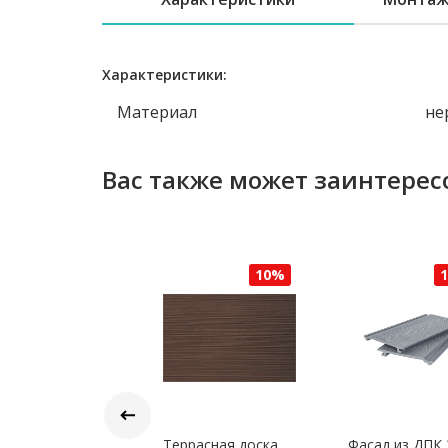
Характеристики:
Материал
не
Вас также может заинтерес
10%
10%
иверсальная
Террасная доска
Фасад из ДПК