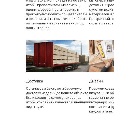
Наш специалист приедет на объект,
Мы оперативн
чтобы провести точные замеры,
детальный рас
оценить особенности проекта и
с учетом всех 
проконсультировать по материалам
материалов и 
и решениям. Это поможет подобрать
Прозрачный по
оптимальный вариант именно под
скрытых затра
ваш интерьер.
Доставка
Дизайн
Организуем быструю и бережную
Поможем созд
доставку изделий до вашего объекта.
визуальный об
Все изделия надежно упакованы,
гармонично со
чтобы сохранить качество и внешний
интерьеру. Уч
вид в пути.
пожелания и ф
каждом этапе.