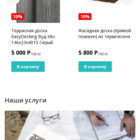
10%
10%
Террасная доска
Фасадная доска (прямой
EasyDecking Вуд-Икс
планкен) из термоясеня
146х23х4010 Серый
5 000 Р
5 800 Р
/кв.м
/кв.м
В корзину
В корзину
Наши услуги