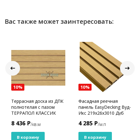
Вас также может заинтересовать:
10%
10%
Террасная доска из ДПК
Фасадная реечная
полнотелая с пазом
панель EasyDecking Вуд-
ТЕРРАПОЛ КЛАССИК
Икс 219х26х3010 Дуб
ПАТИО Дуб севилья
Шлифованная
8 436 Р
4 285 Р
/кв.м
/м.п
В корзину
В корзину