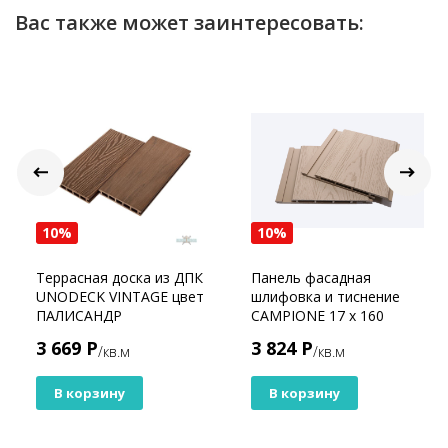
Вас также может заинтересовать:
10%
10%
Террасная доска из ДПК
Панель фасадная
UNODECK VINTAGE цвет
шлифовка и тиснение
ПАЛИСАНДР
CAMPIONE 17 х 160
Бежевый
3 669 Р
3 824 Р
/кв.м
/кв.м
В корзину
В корзину