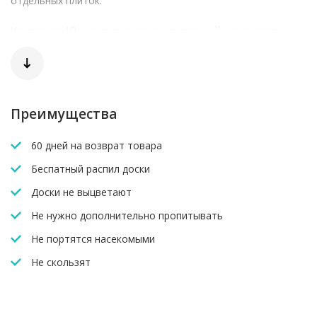
отдельных плиток.
Компания Юнионвуд оказывает полный цикл услуг.
Проконсультирует, разработает проект, доставит
выбранный материал в удобное для Вас время и
произведет монтаж.
Получить всю информацию Вы сможете по телефону
Преимущества
info@unionwood.ru
или отправить запрос на почту
Юнионвуд - построит тут как тут!
60 дней на возврат товара
Беспатный распил доски
Доски не выцветают
Не нужно дополнительно пропитывать
Не портятся насекомыми
Не скользят