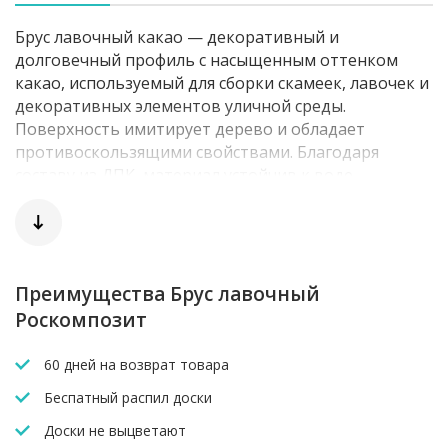
Брус лавочный какао — декоративный и
долговечный профиль с насыщенным оттенком
какао, используемый для сборки скамеек, лавочек и
декоративных элементов уличной среды.
Поверхность имитирует дерево и обладает
противоскользящими свойствами. Благодаря
составу из ДПК, материал устойчив к воде,
ультрафиолету, морозу. Идеален для
использования на открытом воздухе — в садах, на
детских площадках, в парках и зонах
общественного отдыха.
Преимущества Брус лавочный
Роскомпозит
60 дней на возврат товара
Беспатный распил доски
Доски не выцветают