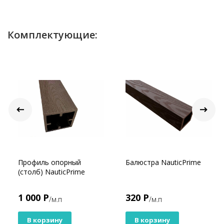
Комплектующие:
Профиль опорный
Балюстра NauticPrime
(столб) NauticPrime
1 000 Р
320 Р
/м.п
/м.п
В корзину
В корзину