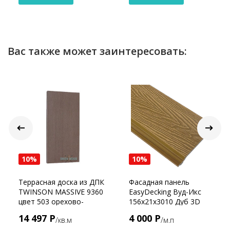
Вас также может заинтересовать:
10%
10%
Террасная доска из ДПК
Фасадная панель
TWINSON MASSIVE 9360
EasyDecking Вуд-Икс
цвет 503 орехово-
156х21х3010 Дуб 3D
коричневый
14 497 Р
4 000 Р
/кв.м
/м.п