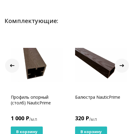
Комплектующие:
Профиль опорный
Балюстра NauticPrime
(столб) NauticPrime
1 000 Р
320 Р
/м.п
/м.п
В корзину
В корзину