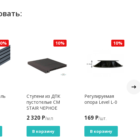
овать:
10%
10%
10%
ель
Ступени из ДПК
Регулируемая
пустотелые CM
опора Level L-0
STAIR ЧЕРНОЕ
ДЕРЕВО
2 320 Р
169 Р
/м.п
/шт.
В корзину
В корзину