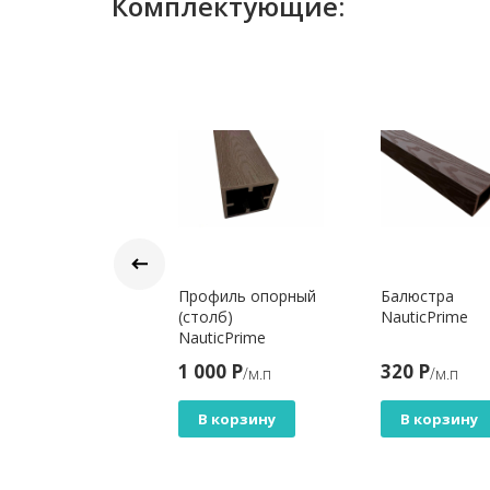
Комплектующие:
акан-опора мет.
Профиль опорный
Балюстра
0х140х960мм,
(столб)
NauticPrime
дпятник
NauticPrime
0х150мм ,
800 Р
1 000 Р
320 Р
/шт.
/м.п
/м.п
рный
ticPrime
В корзину
В корзину
В корзину