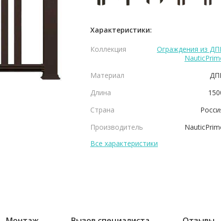
Характеристики:
Коллекция
Ограждения из ДП
NauticPrim
Материал
ДП
Длина
150
Страна
Росси
Производитель
NauticPrim
Все характеристики
Монтаж
Вызов специалиста
Отзывы