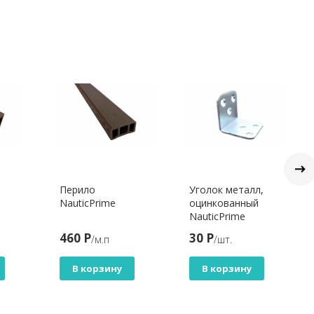
Перило
Уголок металл,
NauticPrime
оцинкованный
NauticPrime
460 Р
30 Р
/м.п
/шт.
В корзину
В корзину