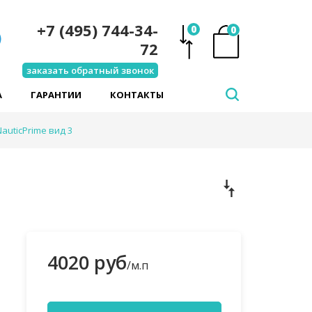
+7 (495) 744-34-
0
0
72
заказать обратный звонок
А
ГАРАНТИИ
КОНТАКТЫ
auticPrime вид 3
4020 руб
/м.п