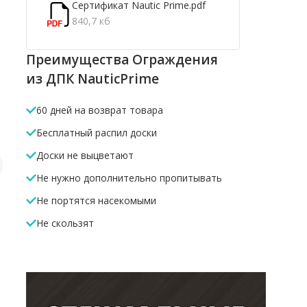
Сертификат Nautic Prime.pdf
840,7 кб
Преимущества Ограждения
из ДПК NauticPrime
60 дней на возврат товара
Бесплатный распил доски
Доски не выцветают
Не нужно дополнительно пропитывать
Держатель перила
Заглушка в
Крышка в
прямой
балясину
NauticPri
Не портятся насекомыми
NauticPrime
NauticPrime
Не скользят
150 Р
30 Р
250 Р
/кв.м
/шт.
/шт.
В корзину
В корзину
В корз