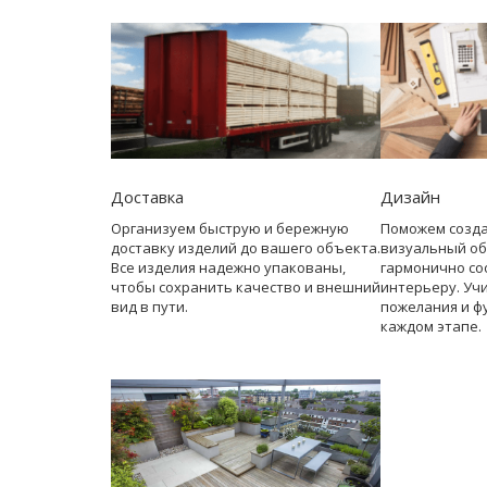
Доставка
Дизайн
Организуем быструю и бережную
Поможем созд
доставку изделий до вашего объекта.
визуальный об
Все изделия надежно упакованы,
гармонично со
чтобы сохранить качество и внешний
интерьеру. Уч
вид в пути.
пожелания и ф
каждом этапе.