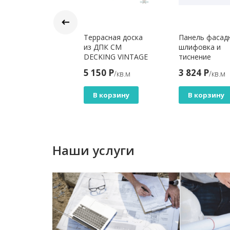
иверсальная
Террасная доска
Панель фасад
ска из ДПК 3D
из ДПК CM
шлифовка и
OD для террас
DECKING VINTAGE
тиснение
забора
черное дерево
CAMPIONE 17 
6 Р
5 150 Р
3 824 Р
/м.п
/кв.м
/кв.м
х140х2900 мм,
Бежевый
етло-
В корзину
В корзину
В корзину
ричневый 3d
Наши услуги