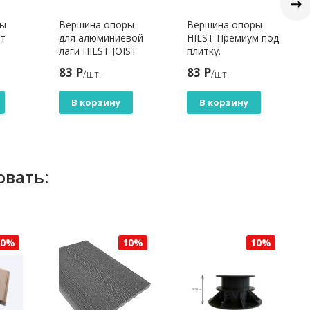
ры
Вершина опоры
Вершина опоры
рт
для алюминиевой
HILST Премиум под
лаги HILST JOIST
плитку.
Pro Резиновый
83 Р
83 Р
/шт.
/шт.
слой, 4 зацепа.
В корзину
В корзину
овать:
10%
10%
10%