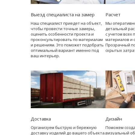
Выезд специалиста на замер
Расчет
Наш специалист приедет на объект,
Мы оперативн
чтобы провести точные замеры,
детальный рас
оценить особенности проекта и
с учетом всех 
проконсультировать по материалам
материалов и 
и решениям. Это поможет подобрать
Прозрачный по
оптимальный вариант именно под
скрытых затра
ваш интерьер.
Доставка
Дизайн
Организуем быструю и бережную
Поможем созд
доставку изделий до вашего объекта.
визуальный об