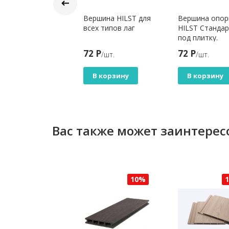
рхняя пластина
Вершина HILST для
Вершина опо
я фиксации
всех типов лаг
HILST Станда
айней плитки на
под плитку.
рах HILST Lift
5 Р
72 Р
72 Р
/шт.
/шт.
/шт.
В корзину
В корзину
В корзину
Вас также может заинтерес
10%
10%