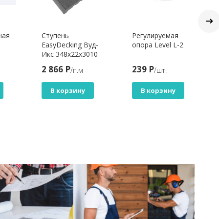
ная
Ступень
Регулируемая
EasyDecking Вуд-
опора Level L-2
Икс 348х22х3010
х 160
Серый 3Д
2 866 Р
239 Р
/п.м
/шт.
В корзину
В корзину