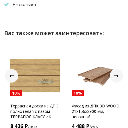
Не скользят
Поверхность не требует особого ухода. Для
поддержания чистоты поверхности достаточно
промывать садовый паркет CM Garden водой под
давлением 2-3 раза в год с использованием
Вас также может заинтересовать:
моющего средства для ДПК.
В интернет-магазине UnionWood можно купить
пластиковый паркет CM Garden серии Natur Дуб по
низкой цене. Гарантия, доставка по Москве и
России. При любых вопросах обращайтесь к
онлайн-консультанту.
10%
10%
Террасная доска из ДПК
Фасад из ДПК 3D WOOD
полнотелая с пазом
21х156х2900 мм,
ТЕРРАПОЛ КЛАССИК
песочный
ПАТИО Дуб севилья
8 436 Р
4 488 Р
/кв.м
/кв.м