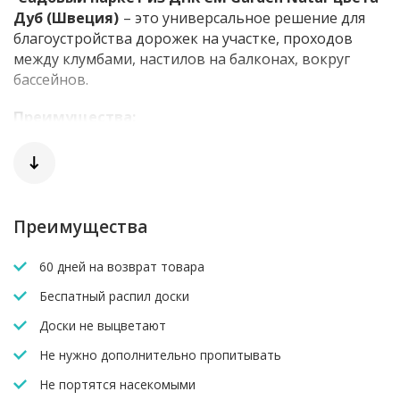
Дуб (Швеция)
– это универсальное решение для
благоустройства дорожек на участке, проходов
между клумбами, настилов на балконах, вокруг
бассейнов.
Преимущества:
• Высокая устойчивость к воздействию воды,
грибка, плесени;
• Удобный и легкий монтаж;
Преимущества
• Простота в уходе;
60 дней на возврат товара
• Универсальность.
Беспатный распил доски
Плитка из ДПК CM Garden Natur Дуб
Доски не выцветают
устанавливается на любую ровную поверхность.
Система фиксации «шип-паз» обеспечивает
Не нужно дополнительно пропитывать
надежное крепление без использования
Не портятся насекомыми
дополнительного крепежа.