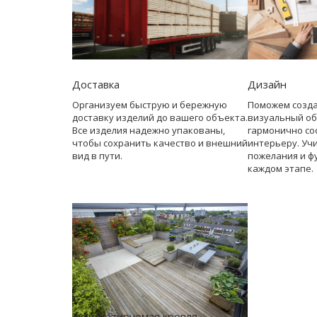
Доставка
Дизайн
Организуем быструю и бережную
Поможем созд
доставку изделий до вашего объекта.
визуальный об
Все изделия надежно упакованы,
гармонично со
чтобы сохранить качество и внешний
интерьеру. Уч
вид в пути.
пожелания и ф
каждом этапе.
Эксплуатируемая кровля