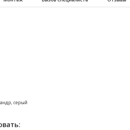
сандр, серый
овать: