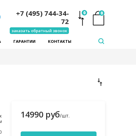
+7 (495) 744-34-
0
0
72
заказать обратный звонок
А
ГАРАНТИИ
КОНТАКТЫ
14990 руб
/шт.
к
м
0