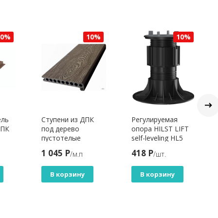
10%
10%
10%
ель
Ступени из ДПК
Регулируемая
ДПК
под дерево
опора HILST LIFT
пустотелые
self-leveling HL5
м,
HOLZHOF ВЕНГЕ
(155-250мм)
1 045 Р
418 Р
/м.п
/шт.
В корзину
В корзину