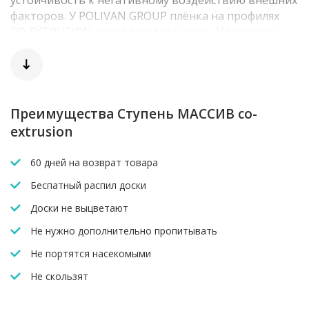
устойчивость к негативному воздействию внешних
факторов. У POLIVAN GROUP плёнка на профилях
CO-EXTRUSION самая толстая в мире. На системе
ограждения – до 1 мм, на террасной системе – до 1,5
мм. Усиленные высокопрочные профили
обеспечивают срок службы более 30 лет.
Преимущества Ступень МАССИВ co-
extrusion
60 дней на возврат товара
Беспатный распил доски
Доски не выцветают
Не нужно дополнительно пропитывать
Не портятся насекомыми
Не скользят