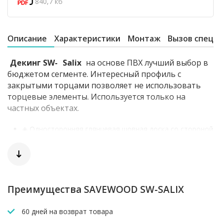
840,7 кб
Описание
Характеристики
Монтаж
Вызов специ
Декинг SW-
Salix
на основе ПВХ лучший выбор в
бюджетом сегменте. Интересный профиль с
закрытыми торцами позволяет не использовать
торцевые элементы. Используется только на
частных объектах.
◈ Односторонняя глянцевая шовная доска со стороной
мелкий вельвет.
◈ Для коммерческих объектов используется профиль
Standart.
◈ Цветовые решения: темно-коричневый, черный, тик,
пепельный, бежевый, терракот.
Преимущества SAVEWOOD SW-SALIX
Под заказ любая длина кратно 1000мм.
Преимущества доски СВ-Саликс Сейвуд из ДПК
60 дней на возврат товара