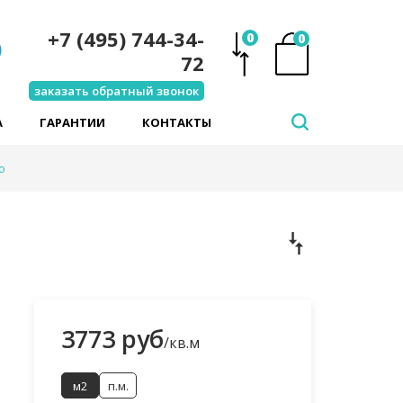
+7 (495) 744-34-
0
0
72
заказать обратный звонок
А
ГАРАНТИИ
КОНТАКТЫ
о
3773 руб
/кв.м
м2
п.м.