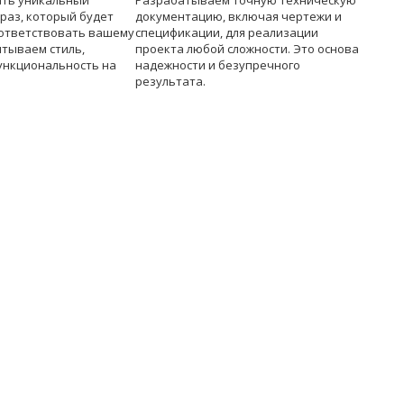
ать уникальный
Разрабатываем точную техническую
раз, который будет
документацию, включая чертежи и
ответствовать вашему
спецификации, для реализации
итываем стиль,
проекта любой сложности. Это основа
ункциональность на
надежности и безупречного
результата.