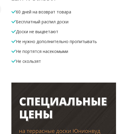
60 дней на возврат товара
Лага алюминиевая
Композитная лага
Лага алю
Бесплатный распил доски
45*40*4000мм
40*50*4000мм
HILST Slim
50*20*40
Доски не выцветают
666 Р
220 Р
462 Р
/м.п
/м.п
/м.п
Не нужно дополнительно пропитывать
Не портятся насекомыми
В корзину
В корзину
В корз
Не скользят
10%
10%