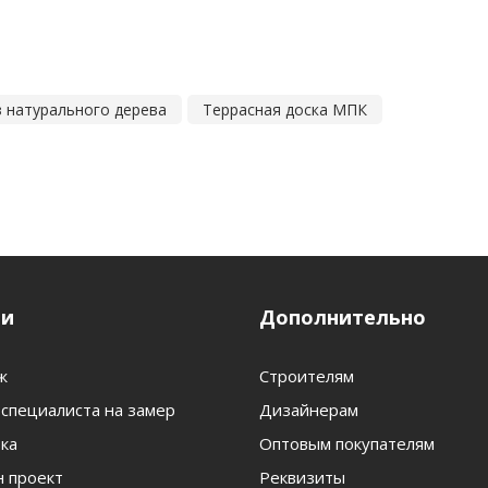
з натурального дерева
Террасная доска МПК
ги
Дополнительно
ж
Строителям
специалиста на замер
Дизайнерам
ка
Оптовым покупателям
 проект
Реквизиты