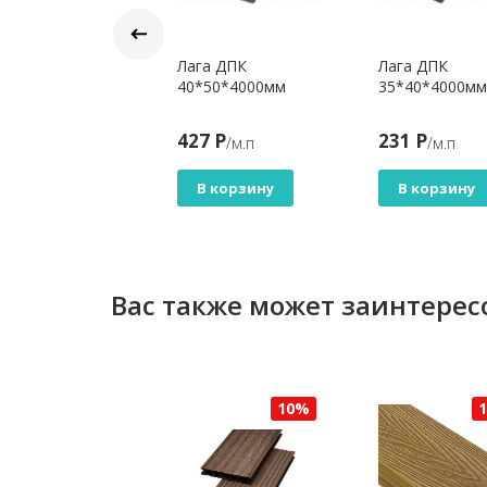
га алюминиевая
Лага ДПК
Лага ДПК
ST Slim
40*50*4000мм
35*40*4000мм
*20*4000 мм
2 Р
427 Р
231 Р
/м.п
/м.п
/м.п
В корзину
В корзину
В корзину
Вас также может заинтерес
10%
10%