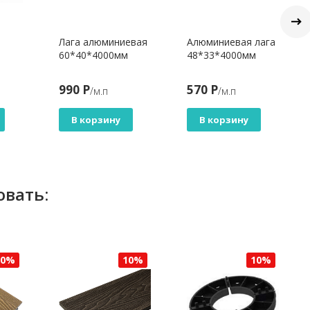
Лага алюминиевая
Алюминиевая лага
60*40*4000мм
48*33*4000мм
990 Р
570 Р
/м.п
/м.п
В корзину
В корзину
овать:
10%
10%
10%