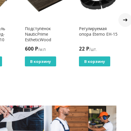
ель
Подступёнок
Регулируемая
уд-
NauticPrime
опора Eterno ЕН-15
10
EstheticWood
600 Р
22 Р
/м.п
/шт.
В корзину
В корзину