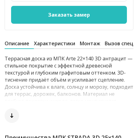
Описание
Характеристики
Монтаж
Вызов специ
Террасная доска из МПК Arte 22×140 3D антрацит —
стильное покрытие с эффектной древесной
текстурой и глубоким графитовым оттенком. 3D-
тиснение придаёт объём и усиливает сцепление.
Доска устойчива к влаге, солнцу и морозу, подходит
для террас, дорожек, балконов. Материал не
требует покраски и ухода, легко монтируется.
Прекрасно сочетается с металлом, стеклом и
бетоном в современных архитектурных решениях.
Преимущества МПК STRADA 3D 25x140