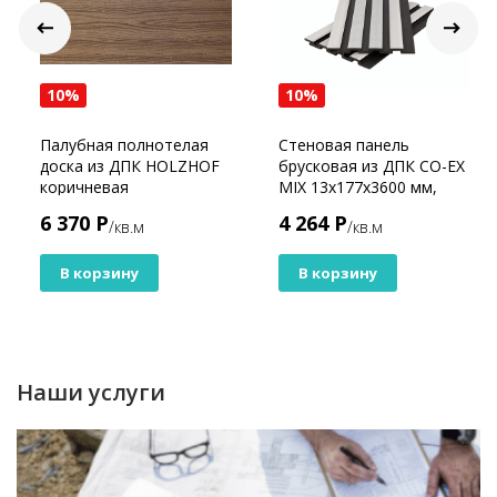
10%
10%
Палубная полнотелая
Стеновая панель
доска из ДПК HOLZHOF
брусковая из ДПК CO-EX
коричневая
MIX 13х177х3600 мм,
White
6 370 Р
4 264 Р
/кв.м
/кв.м
В корзину
В корзину
Наши услуги