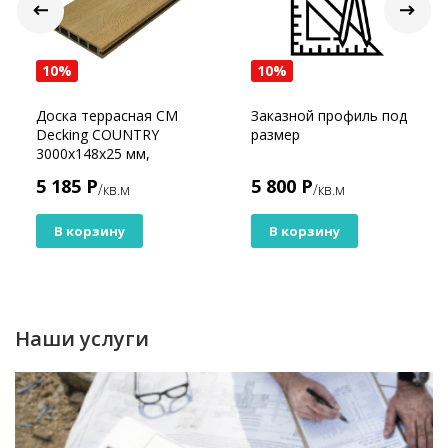
10%
10%
Доска террасная CM
Заказной профиль под
Decking COUNTRY
размер
3000x148x25 мм,
OREGON
5 185 Р
5 800 Р
/кв.м
/кв.м
В корзину
В корзину
Наши услуги