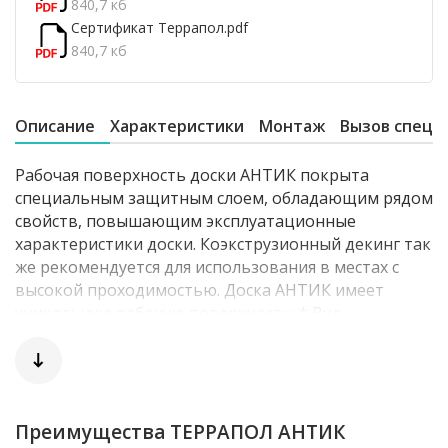
840,7 кб
Сертификат Террапол.pdf
840,7 кб
Описание
Характеристики
Монтаж
Вызов специ
Рабочая поверхность доски АНТИК покрыта
специальным защитным слоем, обладающим рядом
свойств, повышающим эксплуатационные
характеристики доски. Коэкструзионный декинг так
же рекомендуется для использования в местах с
высокой проходимостью. Доска АНТИК имеет
уникальную рабочую поверхность: * Вуд —
объемный рисунок классической текстуры
древесины. Важной особенностью этой коллекции,
является метод окрашивания доски, который
позволяет совместить два кардинально разных
цвета.
Преимущества ТЕРРАПОЛ АНТИК