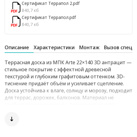
Сертификат Террапол 2.pdf
840,7 кб
Сертификат Террапол.pdf
840,7 кб
Описание
Характеристики
Монтаж
Вызов специ
Террасная доска из МПК Arte 22×140 3D антрацит —
стильное покрытие с эффектной древесной
текстурой и глубоким графитовым оттенком. 3D-
тиснение придаёт объём и усиливает сцепление.
Доска устойчива к влаге, солнцу и морозу, подходит
для террас, дорожек, балконов. Материал не
требует покраски и ухода, легко монтируется.
Прекрасно сочетается с металлом, стеклом и
бетоном в современных архитектурных решениях.