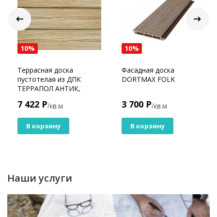
10%
10%
Террасная доска
Фасадная доска
пустотелая из ДПК
DORTMAX FOLK
ТЕРРАПОЛ АНТИК,
Эллада
7 422 Р
3 700 Р
/кв.м
/кв.м
В корзину
В корзину
Наши услуги