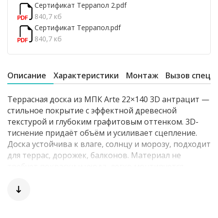
Сертификат Террапол 2.pdf
840,7 кб
Сертификат Террапол.pdf
840,7 кб
Описание
Характеристики
Монтаж
Вызов специ
Террасная доска из МПК Arte 22×140 3D антрацит —
стильное покрытие с эффектной древесной
текстурой и глубоким графитовым оттенком. 3D-
тиснение придаёт объём и усиливает сцепление.
Доска устойчива к влаге, солнцу и морозу, подходит
для террас, дорожек, балконов. Материал не
требует покраски и ухода, легко монтируется.
Прекрасно сочетается с металлом, стеклом и
бетоном в современных архитектурных решениях.