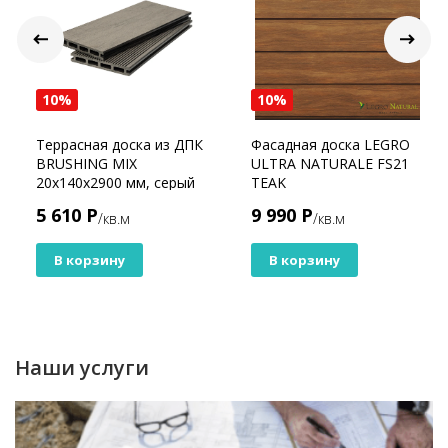
10%
10%
Террасная доска из ДПК
Фасадная доска LEGRO
BRUSHING MIX
ULTRA NATURALE FS21
20х140х2900 мм, серый
TEAK
brash
5 610 Р
9 990 Р
/кв.м
/кв.м
В корзину
В корзину
Наши услуги