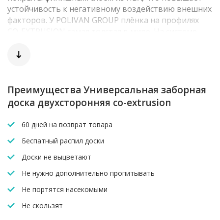
устойчивость к негативному воздействию внешних
факторов. У POLIVAN GROUP плёнка на профилях
CO-EXTRUSION самая толстая в мире. На системе
ограждения – до 1 мм, на террасной системе – до 1,5
мм. Усиленные высокопрочные профили
обеспечивают срок службы более 30 лет.
Преимущества Универсальная заборная
доска двухсторонняя co-extrusion
60 дней на возврат товара
Беспатный распил доски
Доски не выцветают
Не нужно дополнительно пропитывать
Не портятся насекомыми
Не скользят