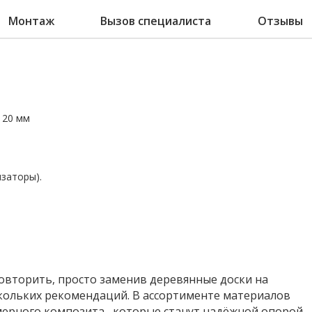
Монтаж
Вызов специалиста
Отзывы
120 мм
заторы).
овторить, просто заменив деревянные доски на
скольких рекомендаций. В ассортименте материалов
мерного композита , которые станут надёжной опорой