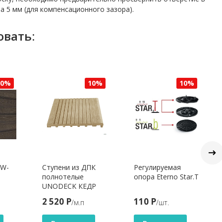
 5 мм (для компенсационного зазора).
овать:
10%
10%
10%
SW-
Ступени из ДПК
Регулируемая
полнотелые
опора Eterno Star.T
UNODECK КЕДР
2 520 Р
110 Р
/м.п
/шт.