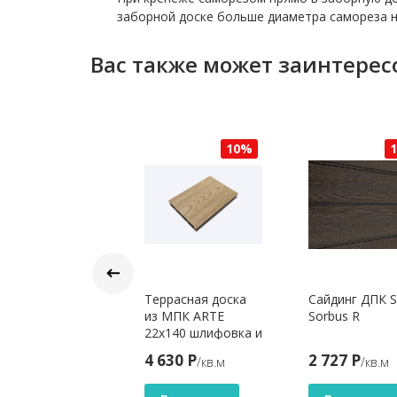
заборной доске больше диаметра самореза на
Вас также может заинтерес
10%
10%
борная панель
Террасная доска
Сайдинг ДПК 
п-паз
из МПК ARTE
Sorbus R
yDecking Вуд-
22x140 шлифовка и
с 146х20х3010
тиснение
867 Р
4 630 Р
2 727 Р
/кв.м
/кв.м
/кв.м
рый 3D
Песочный