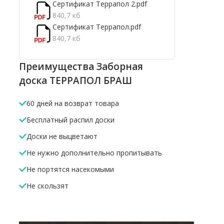
Сертификат Террапол 2.pdf
840,7 кб
Сертификат Террапол.pdf
840,7 кб
Преимущества Заборная
доска ТЕРРАПОЛ БРАШ
60 дней на возврат товара
Бесплатный распил доски
Доски не выцветают
Не нужно дополнительно пропитывать
Не портятся насекомыми
Не скользят