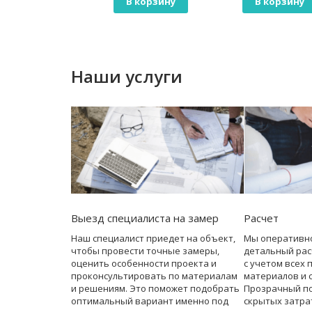
В корзину
В корзину
В корзину
Наши услуги
Выезд специалиста на замер
Расчет
Наш специалист приедет на объект,
Мы оперативн
чтобы провести точные замеры,
детальный рас
оценить особенности проекта и
с учетом всех 
проконсультировать по материалам
материалов и 
и решениям. Это поможет подобрать
Прозрачный по
оптимальный вариант именно под
скрытых затра