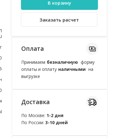
В корзину
Заказать расчет
Л
Ш
г
Оплата
0
Принимаем
безналичную
форму
6
оплаты и оплату
наличными
на
выгрузке
н
0
я
Доставка
l
По Москве:
1-2 дня
По России:
3-10 дней