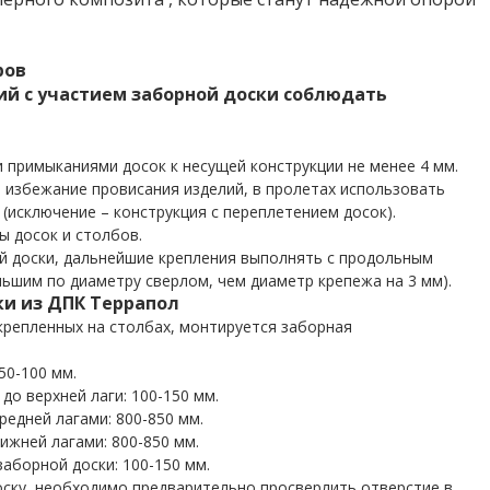
ров
ий с участием заборной доски соблюдать
 примыканиями досок к несущей конструкции не менее 4 мм.
 избежание провисания изделий, в пролетах использовать
 (исключение – конструкция с переплетением досок).
ы досок и столбов.
й доски, дальнейшие крепления выполнять с продольным
ьшим по диаметру сверлом, чем диаметр крепежа на 3 мм).
ки из ДПК Террапол
крепленных на столбах, монтируется заборная
50-100 мм.
до верхней лаги: 100-150 мм.
едней лагами: 800-850 мм.
ижней лагами: 800-850 мм.
заборной доски: 100-150 мм.
ску, необходимо предварительно просверлить отверстие в