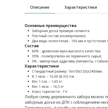
Описание
Характеристики
Основные преимущества
Заборная доска премиум сегмента
Плотный состав (полипропилен)
Два вида: полнотелая - 100 мм и пустотелая 
Состав
60% - древесная мука высокого качества;
35% - полипропилен из первичного сырья;
5% - импортные аддитивы (пигменты, стабили
Характеристики
Стандартный размер: 16х100(120)х2400мм.
В 1 кв.м. – 10,00 (8,33) п.м.
Вес 1 п.м. – 1,65 кг
Вес 1 кв.м. – 16,5 кг
Класс горючести - Г4
Любую схему деревянного забора можно п
заборные доски из ДПК с соблюдением не
Террапол есть и столбы из древесно-поли