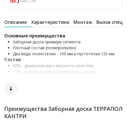
840,7 кб
Описание
Характеристики
Монтаж
Вызов специ
Основные преимущества
Заборная доска премиум сегмента
Плотный состав (полипропилен)
Два вида: полнотелая - 100 мм и пустотелая 120 мм
Состав
60% - древесная мука высокого качества;
35% - полипропилен из первичного сырья;
5% - импортные аддитивы (пигменты, стабилизаторы).
Характеристики
Стандартный размер: 16х100(120)х2400мм.
В 1 кв.м. – 10,00 (8,33) п.м.
Вес 1 п.м. – 1,65 кг
Вес 1 кв.м. – 16,5 кг
Преимущества Заборная доска ТЕРРАПОЛ
Класс горючести - Г4
КАНТРИ
Любую схему деревянного забора можно
повторить, просто заменив деревянные доски на