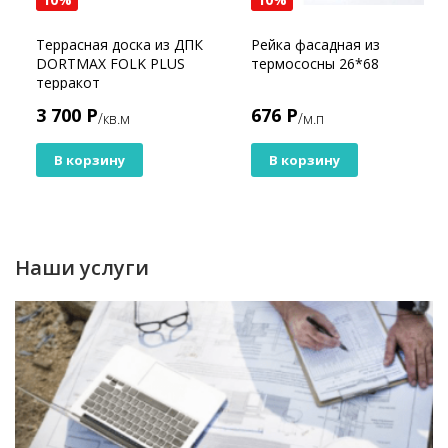
Террасная доска из ДПК
Рейка фасадная из
DORTMAX FOLK PLUS
термососны 26*68
терракот
3 700 Р
676 Р
/кв.м
/м.п
В корзину
В корзину
Наши услуги