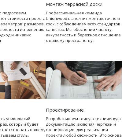
Монтаж террасной доски
о подготовим
Профессиональная команда
чет стоимости проекта
Unionwood выполнит монтаж точно в
параметров: размеров,
срок, с соблюдением всех стандартов
сложности исполнения.
качества. Мы обеспечим чистоту,
дход и никаких
аккуратность и бережное отношение
т.
к вашему пространству.
Проектирование
ать уникальный
Разрабатываем точную техническую
раз, который будет
документацию, включая чертежи и
ответствовать вашему
спецификации, для реализации
итываем стиль,
проекта любой сложности. Это основа