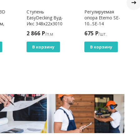
 3D
Ступень
Регулируемая
EasyDecking Вуд-
опора Eterno SE-
м,
Икс 348х22х3010
10...SE-14
Серый 3Д
2 866 Р
675 Р
/п.м
/шт.
В корзину
В корзину