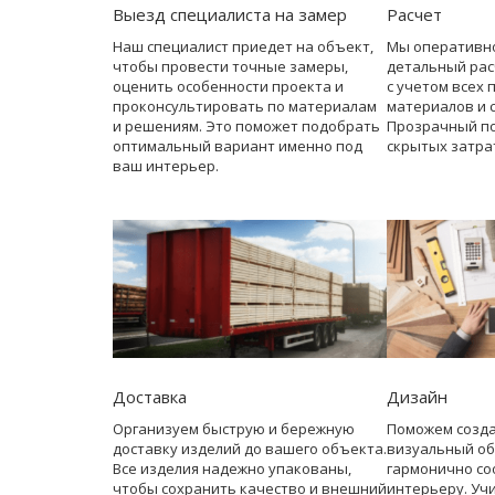
Выезд специалиста на замер
Расчет
Наш специалист приедет на объект,
Мы оперативн
чтобы провести точные замеры,
детальный рас
оценить особенности проекта и
с учетом всех 
проконсультировать по материалам
материалов и 
и решениям. Это поможет подобрать
Прозрачный по
оптимальный вариант именно под
скрытых затра
ваш интерьер.
Доставка
Дизайн
Организуем быструю и бережную
Поможем созд
доставку изделий до вашего объекта.
визуальный об
Все изделия надежно упакованы,
гармонично со
чтобы сохранить качество и внешний
интерьеру. Уч