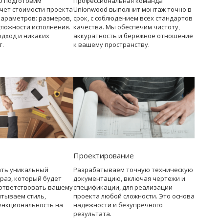
о подготовим
Профессиональная команда
чет стоимости проекта
Unionwood выполнит монтаж точно в
параметров: размеров,
срок, с соблюдением всех стандартов
сложности исполнения.
качества. Мы обеспечим чистоту,
дход и никаких
аккуратность и бережное отношение
т.
к вашему пространству.
Проектирование
ать уникальный
Разрабатываем точную техническую
раз, который будет
документацию, включая чертежи и
ответствовать вашему
спецификации, для реализации
итываем стиль,
проекта любой сложности. Это основа
ункциональность на
надежности и безупречного
результата.