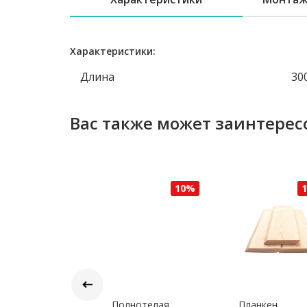
Характеристики:
Длина
30
Вас также может заинтерес
10%
10%
иверсальная
Полнотелая
Планкен