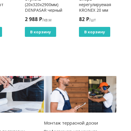
рт
(20х320х2900мм)
нерегулируемая
DENPASAR черный
KRONEX 20 мм
2 988 Р
82 Р
/кв.м
/шт
В корзину
В корзину
Монтаж террасной доски