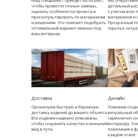
Наш специалист приедет на объект,
Мы оперативн
чтобы провести точные замеры,
детальный рас
оценить особенности проекта и
с учетом всех 
проконсультировать по материалам
материалов и 
и решениям. Это поможет подобрать
Прозрачный по
оптимальный вариант именно под
скрытых затра
ваш интерьер.
Доставка
Дизайн
Организуем быструю и бережную
Поможем созд
доставку изделий до вашего объекта.
визуальный об
Все изделия надежно упакованы,
гармонично со
чтобы сохранить качество и внешний
интерьеру. Уч
вид в пути.
пожелания и ф
каждом этапе.