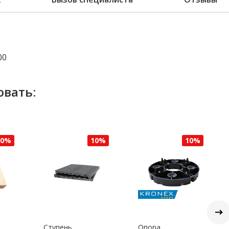
00
овать:
10%
10%
10%
Ступень
Опора