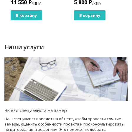
11 550 Р
5 800 Р
/кв.м
/кв.м
CEDAR 120 мм
В корзину
В корзину
Наши услуги
Выезд специалиста на замер
Наш специалист приедет на объект, чтобы провести точные
замеры, оценить особенности проекта и проконсультировать
по материалам и решениям. Это поможет подобрать