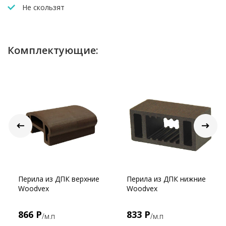
Не скользят
Комплектующие:
Перила из ДПК верхние
Перила из ДПК нижние
Woodvex
Woodvex
866 Р
833 Р
/м.п
/м.п