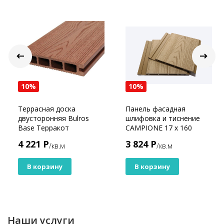
10%
10%
Террасная доска
Панель фасадная
двусторонняя Bulros
шлифовка и тиснение
Base Терракот
CAMPIONE 17 х 160
Песочный
4 221 Р
3 824 Р
/кв.м
/кв.м
В корзину
В корзину
Наши услуги