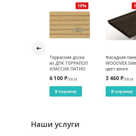
10%
10%
с из
Террасная доска
Фасадная пан
рмососны
из ДПК ТЕРРАПОЛ
WOODVEX Sele
дконструкция
КЛАССИК ПАТИО
цвет венге
*68 мм
дуб севилья
5 Р
6 100 Р
3 460 Р
/м.п
/кв.м
/кв.м
В корзину
В корзину
В корзину
Наши услуги