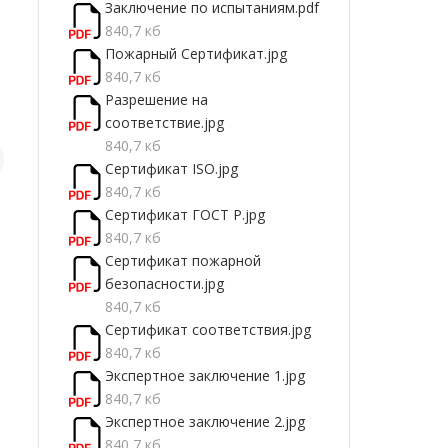
Заключение по испытаниям.pdf
10%
10%
840,7 кб
Пожарный Сертификат.jpg
840,7 кб
Разрешение на
соответствие.jpg
840,7 кб
Сертификат ISO.jpg
Ограждение из
Брус из
Террасная
840,7 кб
ДПК NauticPrime
термососны
из ДПК Т
Сертификат ГОСТ Р.jpg
вид 10
подконструкция
КЛАССИК
840,7 кб
42*68 мм
дуб севил
4 020 Р
385 Р
6 100 Р
/м.п
/м.п
/
Сертификат пожарной
безопасности.jpg
В корзину
В корзину
В корз
840,7 кб
Сертификат соответствия.jpg
840,7 кб
Экспертное заключение 1.jpg
840,7 кб
Экспертное заключение 2.jpg
840,7 кб