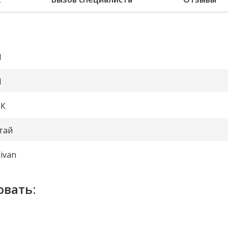
1
1
К
тай
livan
овать: