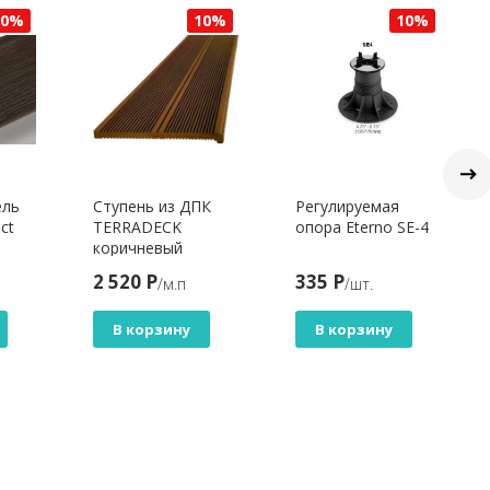
10%
10%
10%
ель
Ступень из ДПК
Регулируемая
ct
TERRADECK
опора Eterno SE-4
коричневый
2 520 Р
335 Р
/м.п
/шт.
В корзину
В корзину