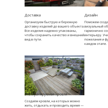
Доставка
Дизайн
Организуем быструю и бережную
Поможем созд
доставку изделий до вашего объекта.
визуальный об
Все изделия надежно упакованы,
гармонично со
чтобы сохранить качество и внешний
интерьеру. Уч
вид в пути.
пожелания и ф
каждом этапе.
Эксплуатируемая кровля
Создаём кровли, на которых можно
жить, отдыхать и проводить время —