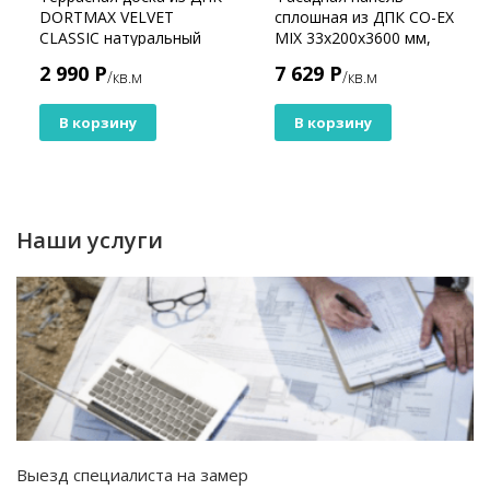
DORTMAX VELVET
сплошная из ДПК CO-EX
CLASSIC натуральный
MIX 33х200х3600 мм,
цвет
Gray Dark
2 990 Р
7 629 Р
/кв.м
/кв.м
В корзину
В корзину
Наши услуги
Выезд специалиста на замер