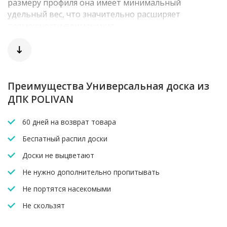
размеру профиля она имеет минимальный
удельный вес, что значительно расширяет
возможности применения.
Универсальная доска – двусторонняя, что
позволяет в любой момент изменить внешний вид
экстерьера объекта. Разнообразие цветов
позволяет широко использовать ее в экстерьере и
Преимущества Универсальная доска из
воплощать в жизнь самые смелые дизайнерские
ДПК POLIVAN
решения.
60 дней на возврат товара
Беспатный распил доски
Доски не выцветают
Не нужно дополнительно пропитывать
Не портятся насекомыми
Не скользят