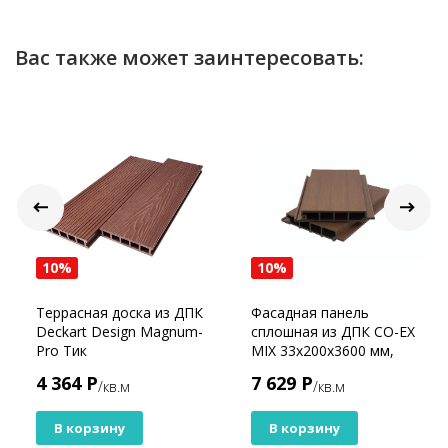
Вас также может заинтересовать:
10%
10%
Террасная доска из ДПК
Фасадная панель
Deckart Design Magnum-
сплошная из ДПК CO-EX
Pro Тик
MIX 33х200х3600 мм,
Sand Mix
4 364 Р
7 629 Р
/кв.м
/кв.м
В корзину
В корзину