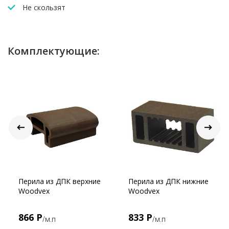
Не скользят
Комплектующие:
Перила из ДПК верхние
Перила из ДПК нижние
Woodvex
Woodvex
866 Р
833 Р
/м.п
/м.п