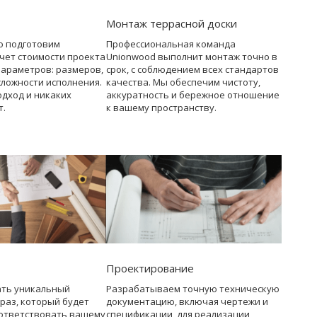
Монтаж террасной доски
о подготовим
Профессиональная команда
чет стоимости проекта
Unionwood выполнит монтаж точно в
параметров: размеров,
срок, с соблюдением всех стандартов
сложности исполнения.
качества. Мы обеспечим чистоту,
дход и никаких
аккуратность и бережное отношение
т.
к вашему пространству.
Проектирование
ать уникальный
Разрабатываем точную техническую
раз, который будет
документацию, включая чертежи и
ответствовать вашему
спецификации, для реализации