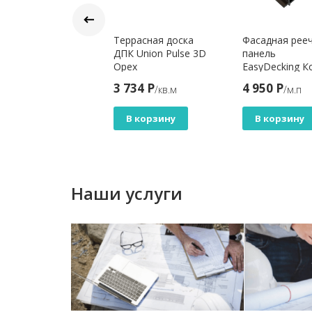
с из
Террасная доска
Фасадная рее
рмососны
ДПК Union Pulse 3D
панель
дконструкция
Орех
EasyDecking К
*68 мм
Экструзия
5 Р
3 734 Р
4 950 Р
/м.п
/кв.м
/м.п
219х26х4010
Каштан
В корзину
В корзину
В корзину
Наши услуги