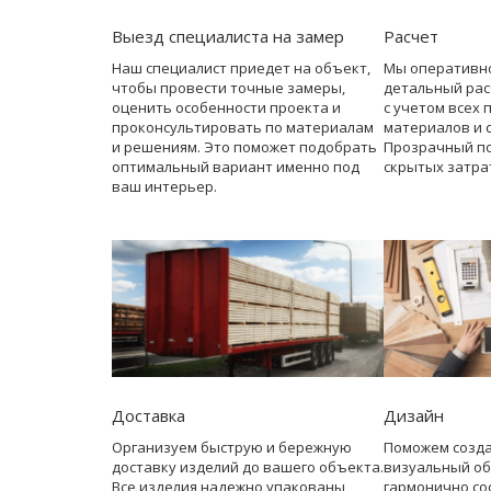
Выезд специалиста на замер
Расчет
Наш специалист приедет на объект,
Мы оперативн
чтобы провести точные замеры,
детальный рас
оценить особенности проекта и
с учетом всех 
проконсультировать по материалам
материалов и 
и решениям. Это поможет подобрать
Прозрачный по
оптимальный вариант именно под
скрытых затра
ваш интерьер.
Доставка
Дизайн
Организуем быструю и бережную
Поможем созд
доставку изделий до вашего объекта.
визуальный об
Все изделия надежно упакованы,
гармонично со