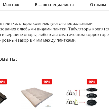
Монтаж
Вызов специалиста
Отзывы
е плитки, опоры комплектуются специальными
ьзования с любыми видами плитки. Табуляторы крепятс
о в вершине опоры, либо в автоматическом корректоре
о ровный зазор в 4 мм между плитками.
овать:
10%
10%
10%