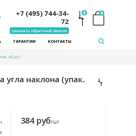
+7 (495) 744-34-
0
0
72
заказать обратный звонок
А
ГАРАНТИИ
КОНТАКТЫ
ак. 40 шт)
 угла наклона (упак.
384 руб
/шт
н
X