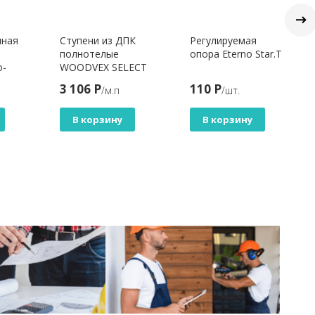
чная
Ступени из ДПК
Регулируемая
полнотелые
опора Eterno Star.T
о-
WOODVEX SELECT
COLORITE САКУРА
3 106 Р
110 Р
/м.п
/шт.
В корзину
В корзину