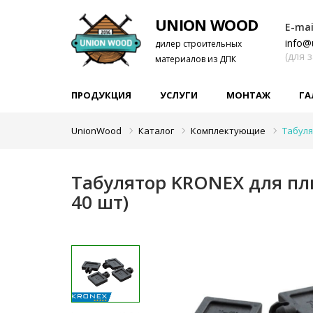
UNION WOOD
E-mai
info@
дилер строительных
(для 
материалов из ДПК
ПРОДУКЦИЯ
УСЛУГИ
МОНТАЖ
ГА
UnionWood
Каталог
Комплектующие
Табуля
Табулятор KRONEX для пли
40 шт)