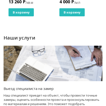
13 260 Р
4 000 Р
/кв.м
/м.п
Dark
В корзину
В корзину
Наши услуги
Выезд специалиста на замер
Наш специалист приедет на объект, чтобы провести точные
замеры, оценить особенности проекта и проконсультировать
по материалам и решениям. Это поможет подобрать