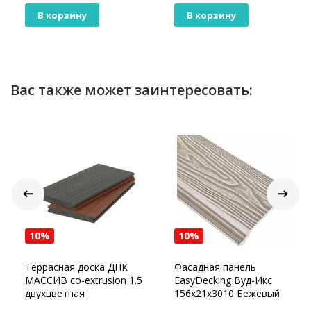
В корзину
В корзину
Вас также может заинтересовать:
10%
10%
Террасная доска ДПК
Фасадная панель
МАССИВ co-extrusion 1.5
EasyDecking Вуд-Икс
двухцветная
156х21х3010 Бежевый
20х140х2900 мм, Gray
3D