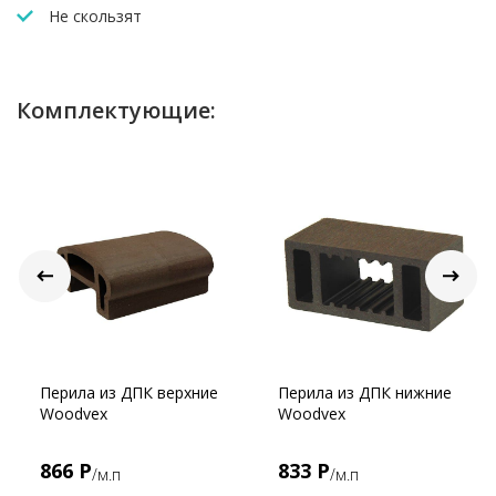
Не скользят
Комплектующие:
Перила из ДПК верхние
Перила из ДПК нижние
Woodvex
Woodvex
866 Р
833 Р
/м.п
/м.п