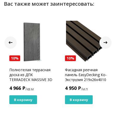
Вас также может заинтересовать:
10%
10%
Полнотелая террасная
Фасадная реечная
доска из ДПК
панель EasyDecking Ко-
TERRADECK MASSIVE 3D
Экструзия 219х26х4010
черная
Каштан
4 966 Р
4 950 Р
/кв.м
/м.п
В корзину
В корзину