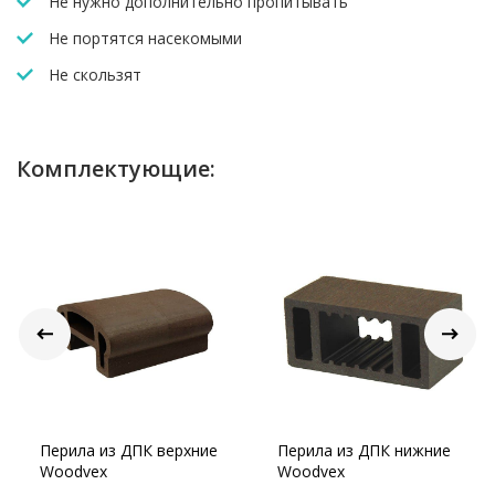
Не нужно дополнительно пропитывать
композитными, так и алюминиевыми балясинами!
Круглые балясины из алюминия шириной 20 мм уже
Не портятся насекомыми
подготовлены в размер 75см для быстрого
Не скользят
монтажа, и комплектуются универсальным
крепежом для прямой и наклонной установки.
Выпускаются в 2 цветах – белый и коричневый.
Комплектующие:
Перила из ДПК верхние
Перила из ДПК нижние
Woodvex
Woodvex