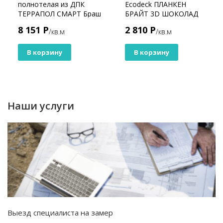
полнотелая из ДПК
Ecodeck ПЛАНКЕН
ТЕРРАПОЛ СМАРТ Браш
БРАЙТ 3D ШОКОЛАД
Дуб Севилья 50
8 151 Р
2 810 Р
/кв.м
/кв.м
В корзину
В корзину
Наши услуги
Выезд специалиста на замер