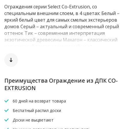
Ограждения серии Select Co-Extrusion, со
специальным внешним слоем, в 4 цветах: Белый –
яркий белый цвет для самых смелых экстерьеров
домов Серый – актуальный и современный серый
оттенок Тик – современная интерпретация
экзотической древесины Махагон – классический
насыщенный темно-коричневый цвет
Преимущества: быстрая и простая сборка; не
нуждаются в специальном уходе; не требуют
дополнительной обработки лаками и красками;
высокая прочность и длительный срок
эксплуатации; не боятся биоповреждений
Преимущества Ограждение из ДПК CO-
(насекомых-вредителей, плесени и грибка); имеют
EXTRUSION
защиту от вредного УФ излучения и сохраняют свой
цвет дольше, чем натуральное дерево; не скользят
60 дней на возврат товара
и не оставляют заноз; не расслаиваются и не
Беспатный распил доски
растрескиваются; абсолютно экологически
безопасны и подходят для вторичной переработки.
Доски не выцветают
Теперь ограждения WOODVEX комплектуются как