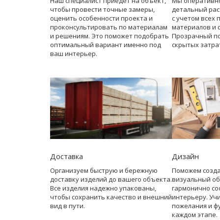
Наш специалист приедет на объект,
Мы оперативн
чтобы провести точные замеры,
детальный рас
оценить особенности проекта и
с учетом всех 
проконсультировать по материалам
материалов и 
и решениям. Это поможет подобрать
Прозрачный по
оптимальный вариант именно под
скрытых затра
ваш интерьер.
Доставка
Дизайн
Организуем быструю и бережную
Поможем созд
доставку изделий до вашего объекта.
визуальный об
Все изделия надежно упакованы,
гармонично со
чтобы сохранить качество и внешний
интерьеру. Уч
вид в пути.
пожелания и ф
каждом этапе.