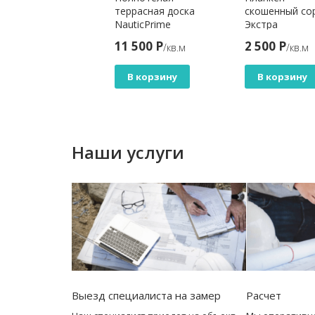
ниверсальная)
террасная доска
скошенный со
ска EasyDecking
NauticPrime
Экстра
д-Икс
Bamboo,
198 Р
11 500 Р
2 500 Р
/кв.м
/кв.м
/кв.м
1х11х3010 Дуб
140*20*2200мм
В корзину
В корзину
В корзину
Наши услуги
Выезд специалиста на замер
Расчет