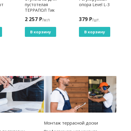
рт
пустотелая
опора Level L-3
ТЕРРАПОЛ Тик
Киото 1028
2 257 Р
379 Р
/м.п
/шт.
В корзину
В корзину
Монтаж террасной доски