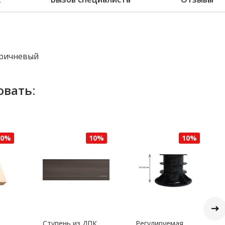
ричневый
овать:
10%
10%
10%
Ступень из ДПК
Регулируемая