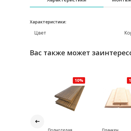
Характеристики:
Цвет
Ко
Вас также может заинтерес
10%
10%
борная
Полнотелая
Планкен