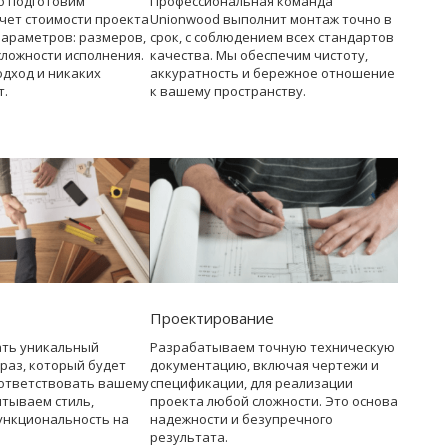
о подготовим
Профессиональная команда
чет стоимости проекта
Unionwood выполнит монтаж точно в
параметров: размеров,
срок, с соблюдением всех стандартов
сложности исполнения.
качества. Мы обеспечим чистоту,
дход и никаких
аккуратность и бережное отношение
т.
к вашему пространству.
Проектирование
ать уникальный
Разрабатываем точную техническую
раз, который будет
документацию, включая чертежи и
ответствовать вашему
спецификации, для реализации
итываем стиль,
проекта любой сложности. Это основа
ункциональность на
надежности и безупречного
результата.